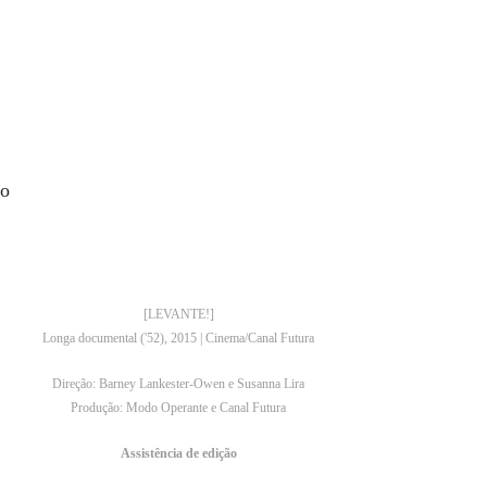
!
ão
[LEVANTE!]
Longa documental ('52), 2015 | Cinema/Canal Futura
Direção: Barney Lankester-Owen e Susanna Lira
Produção: Modo Operante e Canal Futura
Assistência de edição