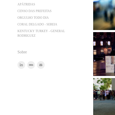
APÁTRIDAS
CENSO DAS PREFEITAS
ORGULHO TODO DIA
CORAL DELGADO - SEREIA
KENTUCKY TURKEY - GENERAL
RODRIGUEZ
Sobre