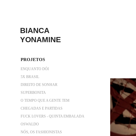
BIANCA 
YONAMINE
PROJETOS
ENQUANTO DÓI
5X BRASIL
DIREITO DE SONHAR
SUPERBONITA
O TEMPO QUE A GENTE TEM
CHEGADAS E PARTIDAS
FUCK LOVERS - QUINTA EMBALADA
OSWALDO
NÓS, OS FASHIONISTAS