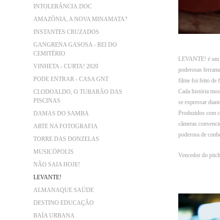
INTOLERÂNCIA.DOC
AMAZÔNIA, A NOVA MINAMATA?
INSTANTES CRUZADOS
GANGRENA GASOSA - REI DO
CEMITÉRIO
LEVANTE! é um do
VINHETA - CURTA! 2020
poderosas ferrame
PODE ENTRAR - CASA GNT
filme foi feito d
Cada história mos
CLODOALDO, O TUBARÃO DAS
PISCINAS
se expressar diant
Produzidos com ce
DAMAS DO SAMBA
câmeras convencio
ARTE NA FOTOGRAFIA
poderosa de conh
TORRE DAS DONZELAS
MUSICÓPOLIS
Vencedor do pitch
NÃO SAIA HOJE!
LEVANTE!
ALMANAQUE SAÚDE
DESTINO EDUCAÇÃO
BAÍA URBANA