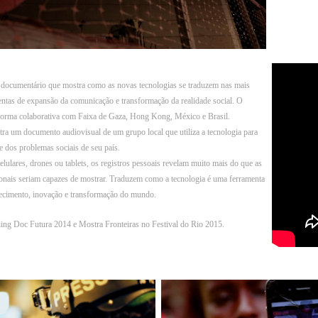
cumentário que mostra como as novas tecnologias se traduzem nas mais
ntas de expansão da comunicação e transformação da realidade social. O
e forma colaborativa com Faixa de Gaza, Hong Kong, México e Brasil.
tra um documento audiovisual de um grupo local que utiliza a tecnologia para
e dos problemas sociais de seu país.
lulares, drones ou tablets, os registros pessoais revelam muito mais do que as
nais seriam capazes de mostrar. Traduzem como a tecnologia é uma ferramenta
ecimento, inovação e transformação do mundo.
ing Doc Futura 2014 e Mostra Fronteiras no Festival do Rio 2015.